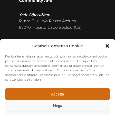
Community APS
Sede Operativa:
Punto Blu – c/o Piazza Azzurra
87070, Roseto Capo Spulico (CS)
Tel. (+39) 0981.187.09.09
Gestisci Consenso Cookie
Seguici sui Social
Per fornire le migliori esperienze, utilizziamo tecnologie come i cookie
per memorizzare e/o accedere alle informazioni del dispositivo. Il
consenso a queste tecnologie ci permetterà di elaborare dati come il
comportamento di navigazione o ID unici su questo sito. Non
acconsentire o ritirare il consenso può influire negativamente su alcune
caratteristiche e funzioni.
Accetta
Nega