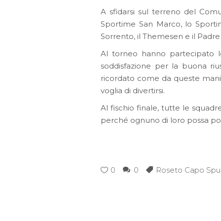
A sfidarsi sul terreno del Comuna
Sportime San Marco, lo Sporting 
Sorrento, il Themesen e il Padre
Al torneo hanno partecipato l
soddisfazione per la buona rius
ricordato come da queste manifes
voglia di divertirsi.
Al fischio finale, tutte le squadr
perché ognuno di loro possa port
0
0
Roseto Capo Spul