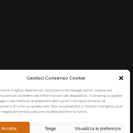
Gestisci Consenso Cookie
nire le migliori esperienze, utilizziamo tecnologie come i cookie per
zare e/o accedere alle informazioni del dispositivo. Il consenso a queste
ogie ci permetterà di elaborare dati come il comportamento di
ione o ID unici su questo sito. Non acconsentire o ritirare il consenso può
e negativamente su alcune caratteristiche e funzioni.
Accetta
Nega
Visualizza le preferenze