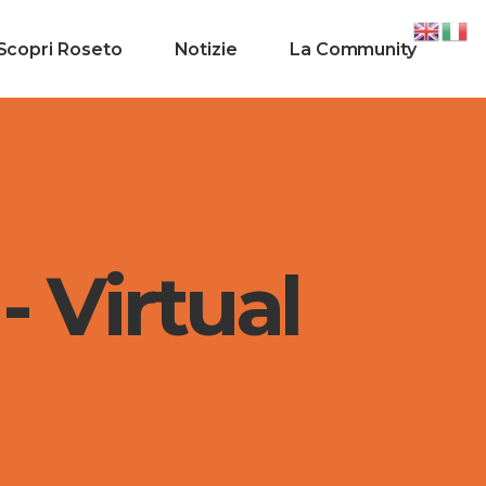
Scopri Roseto
Notizie
La Community
- Virtual