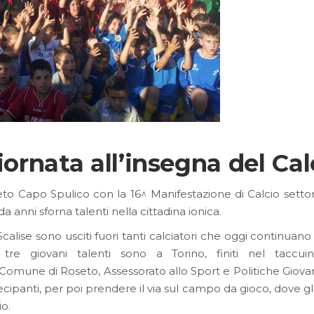
ornata all’insegna del Cal
eto Capo Spulico con la 16^ Manifestazione di Calcio settor
e da anni sforna talenti nella cittadina ionica.
alise sono usciti fuori tanti calciatori che oggi continuano
ri tre giovani talenti sono a Torino, finiti nel taccu
Comune di Roseto, Assessorato allo Sport e Politiche Giovani
tecipanti, per poi prendere il via sul campo da gioco, dove g
cio.