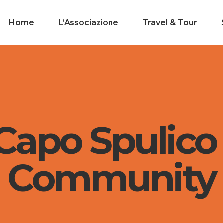
Home
L’Associazione
Travel & Tour
apo Spulico 
Community