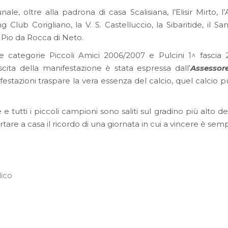
le, oltre alla padrona di casa Scalisiana, l’Elisir Mirto, l’A
Club Corigliano, la V. S. Castelluccio, la Sibaritide, il S
 Pio da Rocca di Neto.
e categorie Piccoli Amici 2006/2007 e Pulcini 1^ fascia
cita della manifestazione è stata espressa dall’
Assessor
tazioni traspare la vera essenza del calcio, quel calcio pu
e e tutti i piccoli campioni sono saliti sul gradino più alto de
are a casa il ricordo di una giornata in cui a vincere è semp
ico