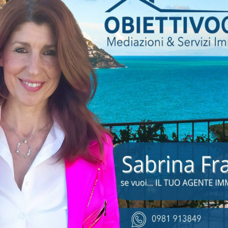
nio raccontando storie e segreti dell
di Federico II.
SCOPRI