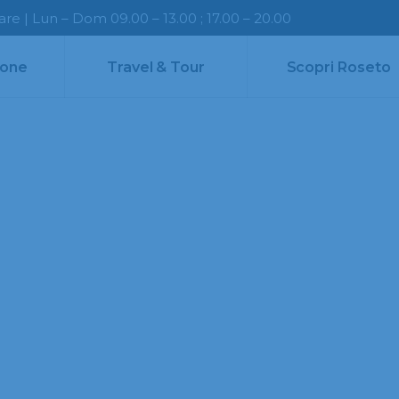
e | Lun – Dom 09.00 – 13.00 ; 17.00 – 20.00
ione
Travel & Tour
Scopri Roseto