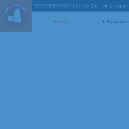
+39 0981 187.0909 | Punto Blu – Via Lungomar
Home
L’Associaz