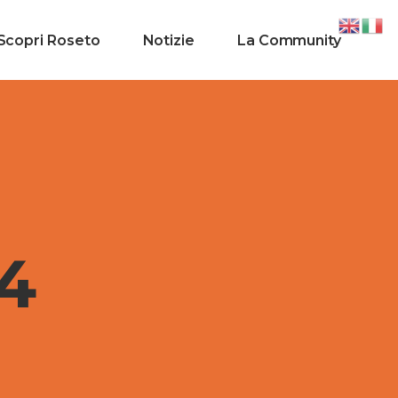
Scopri Roseto
Notizie
La Community
4