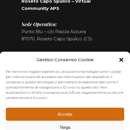
Roseto Capo Spulico – Virtual
Community APS
Sede Operativa:
Punto Blu – c/o Piazza Azzurra
87070, Roseto Capo Spulico (CS)
Tel. (+39) 0981.187.09.09
Gestisci Consenso Cookie
Seguici sui Social
Per fornire le migliori esperienze, utilizziamo tecnologie come i cookie
per memorizzare e/o accedere alle informazioni del dispositivo. Il
consenso a queste tecnologie ci permetterà di elaborare dati come il
comportamento di navigazione o ID unici su questo sito. Non
acconsentire o ritirare il consenso può influire negativamente su alcune
caratteristiche e funzioni.
Accetta
Nega