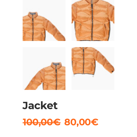
Jacket
Il
Il
100,00
€
80,00
€
prezzo
prezzo