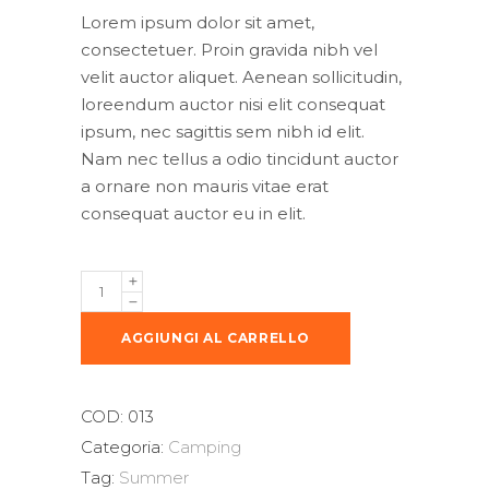
originale
attuale
Lorem ipsum dolor sit amet,
era:
è:
consectetuer. Proin gravida nibh vel
100,00€.
80,00€.
velit auctor aliquet. Aenean sollicitudin,
loreendum auctor nisi elit consequat
ipsum, nec sagittis sem nibh id elit.
Nam nec tellus a odio tincidunt auctor
a ornare non mauris vitae erat
consequat auctor eu in elit.
Jacket
quantity
AGGIUNGI AL CARRELLO
COD:
013
Categoria:
Camping
Tag:
Summer