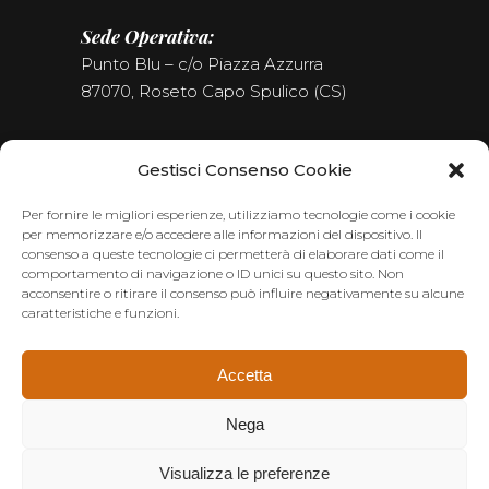
Sede Operativa:
Punto Blu – c/o Piazza Azzurra
87070, Roseto Capo Spulico (CS)
Tel. (+39) 0981.187.09.09
Gestisci Consenso Cookie
Seguici sui Social
Per fornire le migliori esperienze, utilizziamo tecnologie come i cookie
per memorizzare e/o accedere alle informazioni del dispositivo. Il
consenso a queste tecnologie ci permetterà di elaborare dati come il
comportamento di navigazione o ID unici su questo sito. Non
acconsentire o ritirare il consenso può influire negativamente su alcune
caratteristiche e funzioni.
Accetta
Nega
Visualizza le preferenze