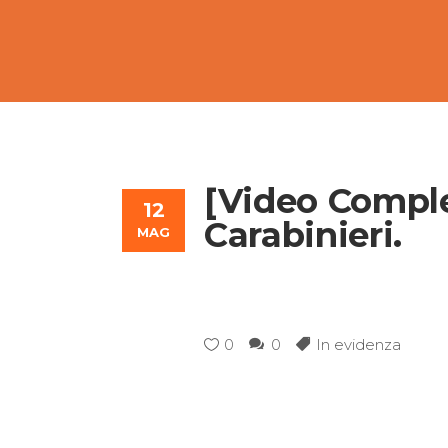
[Video Comple
12
Carabinieri.
MAG
0
0
In evidenza