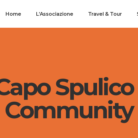
Home
L’Associazione
Travel & Tour
apo Spulico 
Community