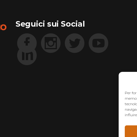
Seguici sui Social
Per for
memoriz
tecnol
navigaz
influir