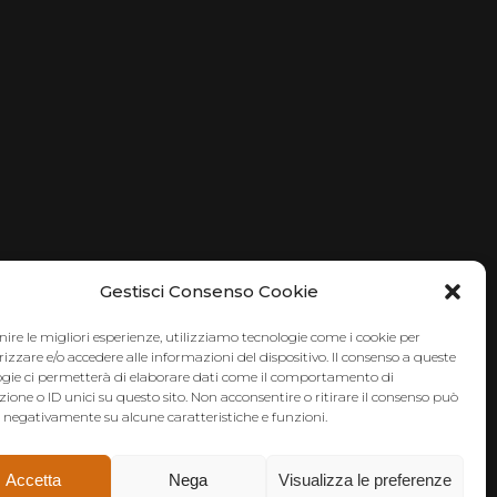
Gestisci Consenso Cookie
nire le migliori esperienze, utilizziamo tecnologie come i cookie per
zare e/o accedere alle informazioni del dispositivo. Il consenso a queste
ogie ci permetterà di elaborare dati come il comportamento di
ione o ID unici su questo sito. Non acconsentire o ritirare il consenso può
e negativamente su alcune caratteristiche e funzioni.
Accetta
Nega
Visualizza le preferenze