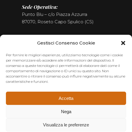
Sede Operativa:
Punto Blu – c/o Piazza Azzurra
87070, Roseto Capo Spulico (CS)
Tel. (+39) 0981.187.09.09
Gestisci Consenso Cookie
Seguici sui Social
Per fornire le migliori esperienze, utilizziamo tecnologie come i cookie
per memorizzare e/o accedere alle informazioni del dispositivo. Il
consenso a queste tecnologie ci permetterà di elaborare dati come il
comportamento di navigazione o ID unici su questo sito. Non
acconsentire o ritirare il consenso può influire negativamente su alcune
caratteristiche e funzioni.
Accetta
Nega
Visualizza le preferenze