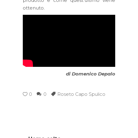
prodotto e come quest’ultimo viene
ottenuto.
di Domenico Depalo
0
0
Roseto Capo Spulico