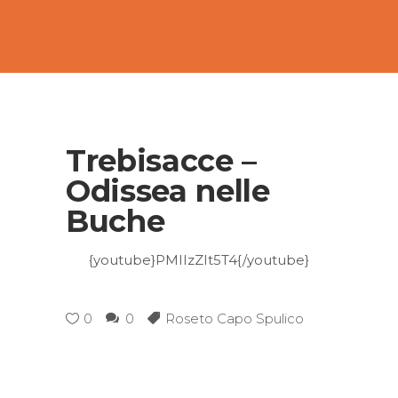
Trebisacce –
Odissea nelle
Buche
{youtube}PMIIzZIt5T4{/youtube}
0
0
Roseto Capo Spulico