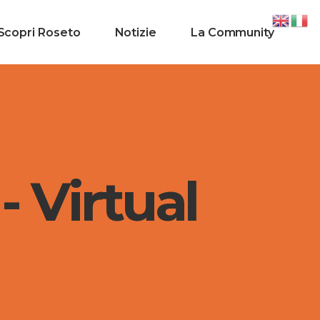
Scopri Roseto
Notizie
La Community
- Virtual