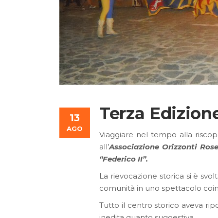
Terza Edizione
13
AGO
Viaggiare nel tempo alla riscope
all’
Associazione Orizzonti Rose
“Federico II”.
La rievocazione storica si è svo
comunità in uno spettacolo coi
Tutto il centro storico aveva rip
inedita quanto suggestiva.