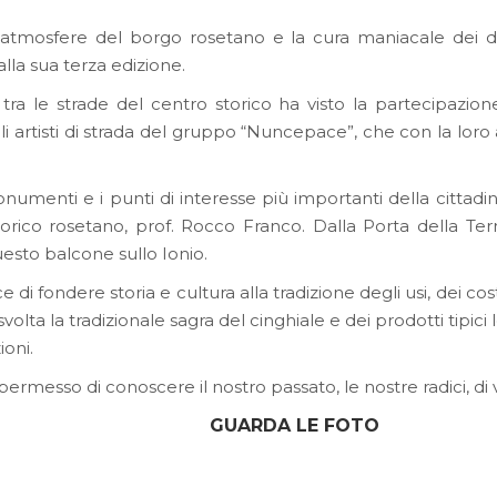
ve atmosfere del borgo rosetano e la cura maniacale dei d
lla sua terza edizione.
ra le strade del centro storico ha visto la partecipazione
li artisti di strada del gruppo “Nuncepace”, che con la loro
onumenti e i punti di interesse più importanti della cittadin
storico rosetano, prof. Rocco Franco. Dalla Porta della Ter
esto balcone sullo Ionio.
di fondere storia e cultura alla tradizione degli usi, dei c
 svolta la tradizionale sagra del cinghiale e dei prodotti tipic
oni.
ermesso di conoscere il nostro passato, le nostre radici, di 
GUARDA LE FOTO