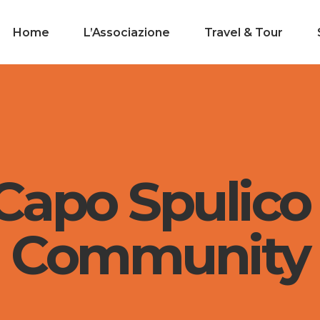
Home
L’Associazione
Travel & Tour
apo Spulico 
Community