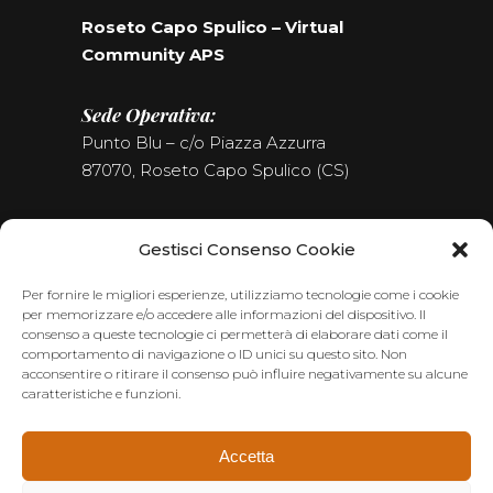
Roseto Capo Spulico – Virtual
Community APS
Sede Operativa:
Punto Blu – c/o Piazza Azzurra
87070, Roseto Capo Spulico (CS)
Tel. (+39) 0981.187.09.09
Gestisci Consenso Cookie
Seguici sui Social
Per fornire le migliori esperienze, utilizziamo tecnologie come i cookie
per memorizzare e/o accedere alle informazioni del dispositivo. Il
consenso a queste tecnologie ci permetterà di elaborare dati come il
comportamento di navigazione o ID unici su questo sito. Non
acconsentire o ritirare il consenso può influire negativamente su alcune
caratteristiche e funzioni.
Accetta