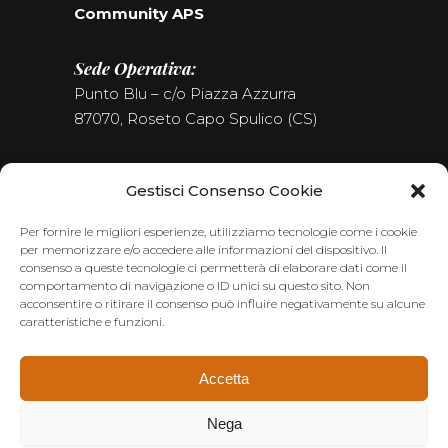
Community APS
Sede Operativa:
Punto Blu – c/o Piazza Azzurra
87070, Roseto Capo Spulico (CS)
Tel. (+39) 0981.187.09.09
Gestisci Consenso Cookie
Seguici sui Social
Per fornire le migliori esperienze, utilizziamo tecnologie come i cookie
per memorizzare e/o accedere alle informazioni del dispositivo. Il
consenso a queste tecnologie ci permetterà di elaborare dati come il
comportamento di navigazione o ID unici su questo sito. Non
acconsentire o ritirare il consenso può influire negativamente su alcune
caratteristiche e funzioni.
Accetta
Nega