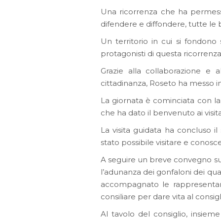
Una ricorrenza che ha permesso
difendere e diffondere, tutte le b
Un territorio in cui si fondono
protagonisti di questa ricorrenza
Grazie alla collaborazione e a
cittadinanza, Roseto ha messo in m
La giornata è cominciata con la
che ha dato il benvenuto ai visit
La visita guidata ha concluso i
stato possibile visitare e conosc
A seguire un breve convegno sull
l’adunanza dei gonfaloni dei qua
accompagnato le rappresentanze 
consiliare per dare vita al consi
Al tavolo del consiglio, insie