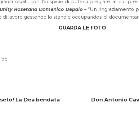
graditi ospiti, con l’auspicio di poterci pregiare al più pr
unity Rosetana Domenico Depalo
– “Un ringraziamento pa
e di lavoro gestendo lo stand e occupandosi di documentare
GUARDA LE FOTO
ico
oseto! La Dea bendata
Don Antonio Cava