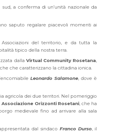
 sud, a conferma di un’unità nazionale da
hanno saputo regalare piacevoli momenti ai
ssociazioni del territorio, e da tutta la
talità tipico della nostra terra.
izzata dalla
Virtual Community Rosetana
,
che che caratterizzano la cittadina ionica.
ll’encomiabile
Leonardo Salamone
, dove è
a agricola dei due territori. Nel pomeriggio
a
Associazione Orizzonti Rosetani
, che ha
borgo medievale fino ad arrivare alla sala
rappresentata dal sindaco
Franco Durso
, il