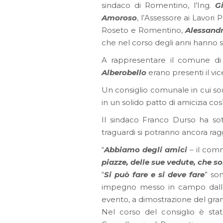
sindaco di Romentino, l’Ing.
G
Amoroso
, l’Assessore ai Lavori 
Roseto e Romentino,
Alessand
che nel corso degli anni hanno 
A rappresentare il comune d
Alberobello
erano presenti il vi
Un consiglio comunale in cui so
in un solido patto di amicizia co
Il sindaco Franco Durso ha so
traguardi si potranno ancora r
“
Abbiamo degli amici
– il com
piazze, delle sue vedute, che s
“
Si può fare e si deve fare
” so
impegno messo in campo dall’Am
evento, a dimostrazione del grand
Nel corso del consiglio è st