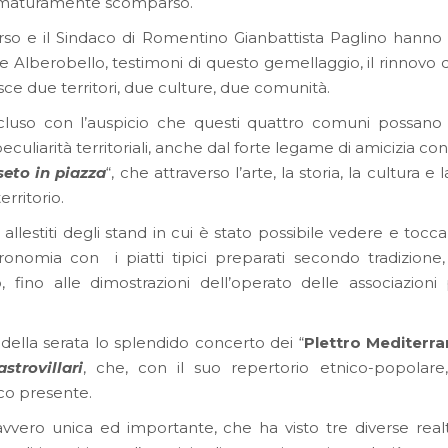
ematuramente scomparso.
so e il Sindaco di Romentino Gianbattista Paglino hanno c
 Alberobello, testimoni di questo gemellaggio, il rinnovo d
e due territori, due culture, due comunità.
ncluso con l’auspicio che questi quattro comuni possano
culiarità territoriali, anche dal forte legame di amicizia con
eto in piazza
“, che attraverso l’arte, la storia, la cultura 
erritorio.
allestiti degli stand in cui è stato possibile vedere e toc
ronomia con i piatti tipici preparati secondo tradizione,
o, fino alle dimostrazioni dell’operato delle associazioni
ella serata lo splendido concerto dei “
Plettro Mediterr
strovillari
, che, con il suo repertorio etnico-popolar
co presente.
vvero unica ed importante, che ha visto tre diverse realt