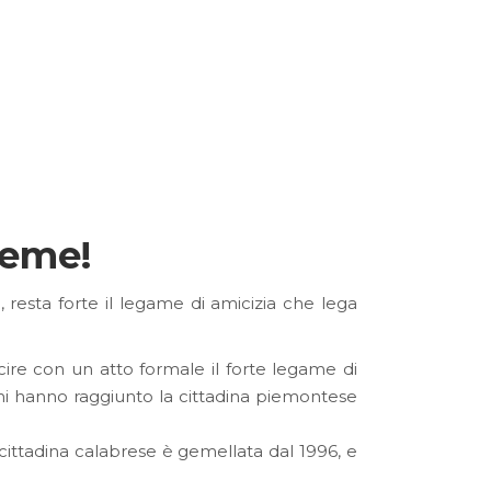
ieme!
resta forte il legame di amicizia che lega
re con un atto formale il forte legame di
anni hanno raggiunto la cittadina piemontese
a cittadina calabrese è gemellata dal 1996, e