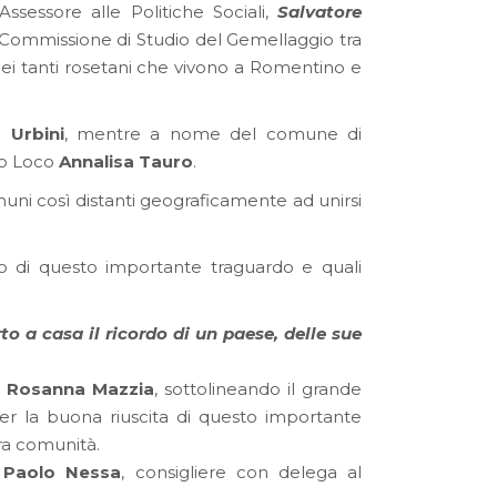
l’Assessore alle Politiche Sociali,
Salvatore
la Commissione di Studio del Gemellaggio tra
dei tanti rosetani che vivono a Romentino e
a Urbini
, mentre a nome del comune di
ro Loco
Annalisa Tauro
.
uni così distanti geograficamente ad unirsi
o di questo importante traguardo e quali
to a casa il ricordo di un paese, delle sue
,
Rosanna Mazzia
, sottolineando il grande
per la buona riuscita di questo importante
era comunità.
o
Paolo Nessa
, consigliere con delega al