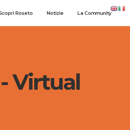
Scopri Roseto
Notizie
La Community
- Virtual