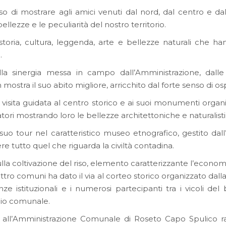
 di mostrare agli amici venuti dal nord, dal centro e dal
ellezze e le peculiarità del nostro territorio.
 storia, cultura, leggenda, arte e bellezze naturali che 
.
lla sinergia messa in campo dall’Amministrazione, dalle A
ostra il suo abito migliore, arricchito dal forte senso di ospi
 visita guidata al centro storico e ai suoi monumenti organ
atori mostrando loro le bellezze architettoniche e naturalisti
l suo tour nel caratteristico museo etnografico, gestito da
ere tutto quel che riguarda la civiltà contadina.
a coltivazione del riso, elemento caratterizzante l’economi
ttro comuni ha dato il via al corteo storico organizzato dall
istituzionali e i numerosi partecipanti tra i vicoli del 
glio comunale.
me all’Amministrazione Comunale di Roseto Capo Spulico 