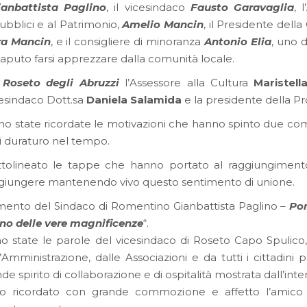
ianbattista Paglino
, il vicesindaco
Fausto Garavaglia
, 
Pubblici e al Patrimonio,
Amelio Mancin
, il Presidente del
ra Mancin
, e il consigliere di minoranza
Antonio Elia
, uno 
saputo farsi apprezzare dalla comunità locale.
i
Roseto degli Abruzzi
l’Assessore alla Cultura
Maristell
cesindaco Dott.sa
Daniela Salamida
e la presidente della P
no state ricordate le motivazioni che hanno spinto due com
sì duraturo nel tempo.
ttolineato le tappe che hanno portato al raggiungiment
aggiungere mantenendo vivo questo sentimento di unione.
mento del Sindaco di Romentino Gianbattista Paglino –
Por
ono delle vere magnificenze
“.
no state le parole del vicesindaco di Roseto Capo Spulico
ministrazione, dalle Associazioni e da tutti i cittadini 
e spirito di collaborazione e di ospitalità mostrata dall’int
ato ricordato con grande commozione e affetto l’amic