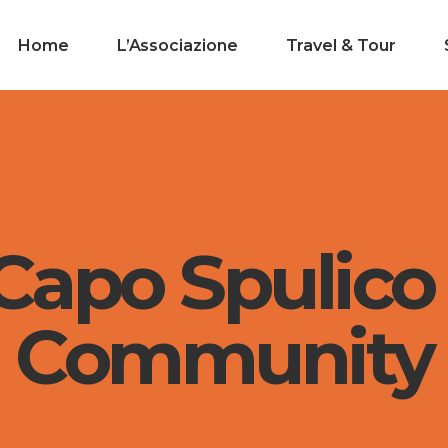
Home
L’Associazione
Travel & Tour
apo Spulico 
Community