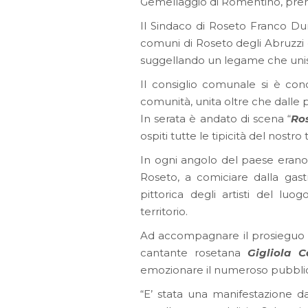
Gemellaggio di Romentino, pr
Il Sindaco di Roseto Franco Dur
comuni di Roseto degli Abruzzi e
suggellando un legame che unisc
Il consiglio comunale si è co
comunità, unita oltre che dalle pe
In serata è andato di scena “
Ros
ospiti tutte le tipicità del nostro t
In ogni angolo del paese erano 
Roseto, a comiciare dalla gast
pittorica degli artisti del luog
territorio.
Ad accompagnare il prosieguo d
cantante rosetana
Gigliola Ca
emozionare il numeroso pubbli
“E’ stata una manifestazione da