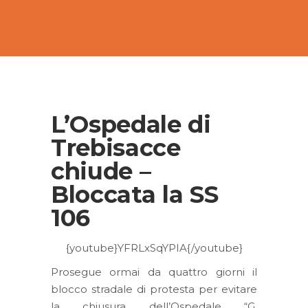
L’Ospedale di
Trebisacce
chiude –
Bloccata la SS
106
{youtube}YFRLxSqYPIA{/youtube}
Prosegue ormai da quattro giorni il
blocco stradale di protesta per evitare
la chiusura dell’Ospedale “G.