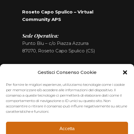
Roseto Capo Spulico – Virtual
Community APS
Sede Operativa:
Punto Blu – c/o Piazza Azzurra
87070, Roseto Capo Spulico (CS)
Tel. (+39) 0981.187.09.09
Gestisci Consenso Cookie
Seguici sui Social
Per fornire le migliori esperienze, utilizziamo tecnologie come i cookie
per memorizzare e/o accedere alle informazioni del dispositivo. Il
consenso a queste tecnologie ci permetterà di elaborare dati come il
comportamento di navigazione o ID unici su questo sito. Non
acconsentire o ritirare il consenso può influire negativamente su alcune
caratteristiche e funzioni.
Accetta