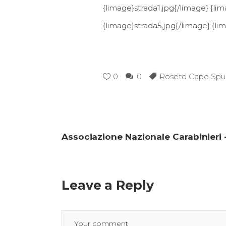
{limage}strada1.jpg{/limage} {li
{limage}strada5.jpg{/limage} {li
0
0
Roseto Capo Spul
Associazione Nazionale Carabinieri -
Leave a Reply