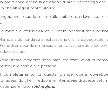
trada prevedono anche la creazione di aree parcheggio che
o che affligge il centro storico.
ungeranno le suddette aree alle abitazioni e i lavori consoli
e.
marcia, ci riferisce il Prof. Blumetti, per far si che si poss
Alla nostra domanda sulla realizzazione di un’area pedonale n
Blumetti ci risponde in maniera affermativa considerando ovvia
suddetta strada.
Nello stesso progetto sono stati realizzati lavori di con
pericoli alle cose e alle persone.
Il completamento di questa grande opera dovrebbe a
considerando che il freddo e le intemperie di queste settim
sospendere i lavori.
Ad majora.