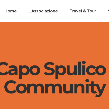
Home
L’Associazione
Travel & Tour
apo Spulico 
Community