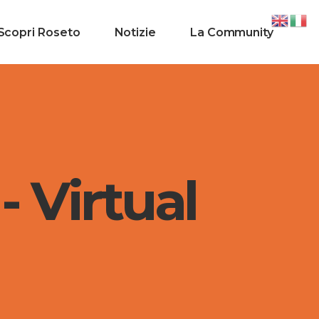
Scopri Roseto
Notizie
La Community
- Virtual