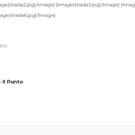
mage}strada2.jpg{/limage} {limage}strada3.jpg{/limage} {lima
mage}strada6.jpg{/limage}
ico
 ll Punto