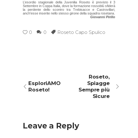
L’esordio stagionale della Juvenilia Roseto è previsto il 3
Settembre in Coppa Italia, dove la formazione rossoblù sfiderà
la perdente dello scontro tra Trebisacce e Castrovillari,
anch’esse inserite nello stesso girone della squadra rosetana.
Giovanni Pirillo
0
0
Roseto Capo Spulico
Roseto,
EsploriAMO
Spiagge
Roseto!
Sempre più
Sicure
Leave a Reply