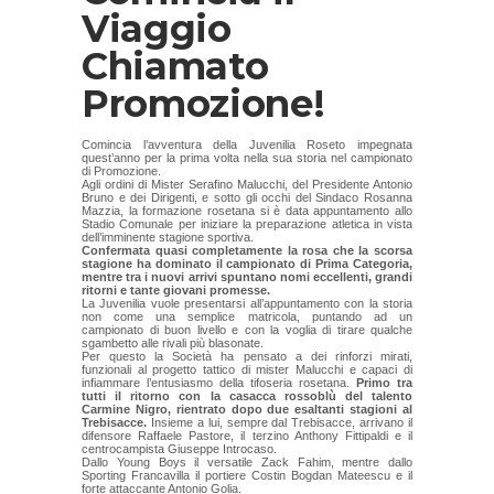
Viaggio
Chiamato
Promozione!
Comincia l’avventura della Juvenilia Roseto impegnata
quest’anno per la prima volta nella sua storia nel campionato
di Promozione.
Agli ordini di Mister Serafino Malucchi, del Presidente Antonio
Bruno e dei Dirigenti, e sotto gli occhi del Sindaco Rosanna
Mazzia, la formazione rosetana si è data appuntamento allo
Stadio Comunale per iniziare la preparazione atletica in vista
dell’imminente stagione sportiva.
Confermata quasi completamente la rosa che la scorsa
stagione ha dominato il campionato di Prima Categoria,
mentre tra i nuovi arrivi spuntano nomi eccellenti, grandi
ritorni e tante giovani promesse.
La Juvenilia vuole presentarsi all’appuntamento con la storia
non come una semplice matricola, puntando ad un
campionato di buon livello e con la voglia di tirare qualche
sgambetto alle rivali più blasonate.
Per questo la Società ha pensato a dei rinforzi mirati,
funzionali al progetto tattico di mister Malucchi e capaci di
infiammare l’entusiasmo della tifoseria rosetana.
Primo tra
tutti il ritorno con la casacca rossoblù del talento
Carmine Nigro, rientrato dopo due esaltanti stagioni al
Trebisacce.
Insieme a lui, sempre dal Trebisacce, arrivano il
difensore Raffaele Pastore, il terzino Anthony Fittipaldi e il
centrocampista Giuseppe Introcaso.
Dallo Young Boys il versatile Zack Fahim, mentre dallo
Sporting Francavilla il portiere Costin Bogdan Mateescu e il
forte attaccante Antonio Golia.