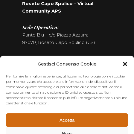
Roseto Capo Spulico – Virtual
Community APS
Sede Operativa:
Punto Blu – c/o Piazza Azzurra
87070, Roseto Capo Spulico (CS)
Tel. (+39) 0981.187.09.09
Gestisci Consenso Cookie
Seguici sui Social
Per fornire le migliori esperienze, utilizziamo tecnologie come i cookie
per memorizzare e/o accedere alle informazioni del dispositivo. Il
consenso a queste tecnologie ci permetterà di elaborare dati come il
comportamento di navigazione o ID unici su questo sito. Non
acconsentire o ritirare il consenso può influire negativamente su alcune
caratteristiche e funzioni.
Accetta
Nega