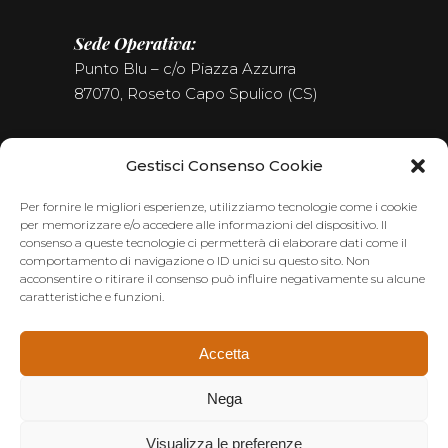
Sede Operativa:
Punto Blu – c/o Piazza Azzurra
87070, Roseto Capo Spulico (CS)
Tel. (+39) 0981.187.09.09
Gestisci Consenso Cookie
Seguici sui Social
Per fornire le migliori esperienze, utilizziamo tecnologie come i cookie
per memorizzare e/o accedere alle informazioni del dispositivo. Il
consenso a queste tecnologie ci permetterà di elaborare dati come il
comportamento di navigazione o ID unici su questo sito. Non
acconsentire o ritirare il consenso può influire negativamente su alcune
caratteristiche e funzioni.
Accetta
Nega
Visualizza le preferenze