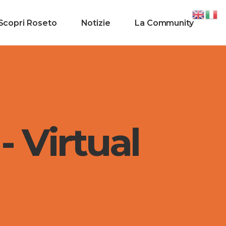
Scopri Roseto
Notizie
La Community
- Virtual