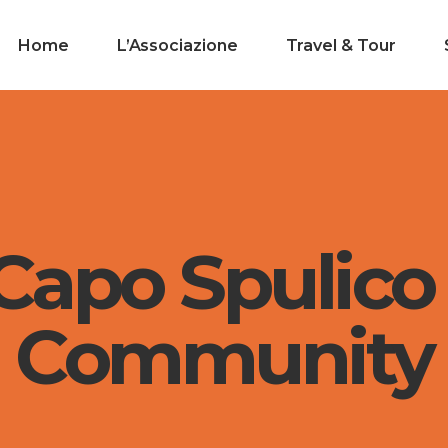
Home
L’Associazione
Travel & Tour
apo Spulico 
Community