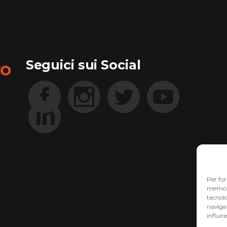
Seguici sui Social
Per for
memoriz
tecnol
navigaz
influir