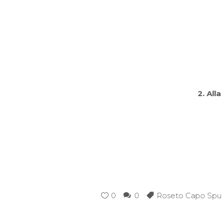
2. All
0
0
Roseto Capo Spul