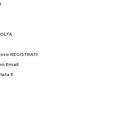
D
VOLTA
 basso REGISTRATI
po Email
ata li