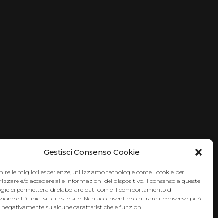
Gestisci Consenso Cookie
nire le migliori esperienze, utilizziamo tecnologie come i cookie per
zare e/o accedere alle informazioni del dispositivo. Il consenso a queste
ogie ci permetterà di elaborare dati come il comportamento di
ione o ID unici su questo sito. Non acconsentire o ritirare il consenso può
e negativamente su alcune caratteristiche e funzioni.