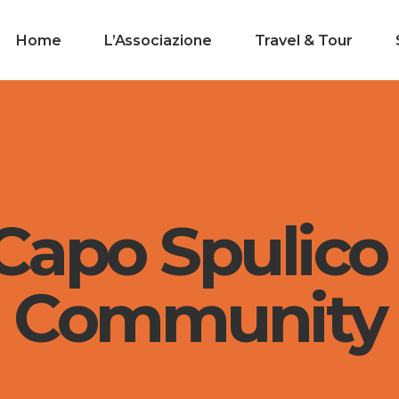
Home
L’Associazione
Travel & Tour
apo Spulico 
Community