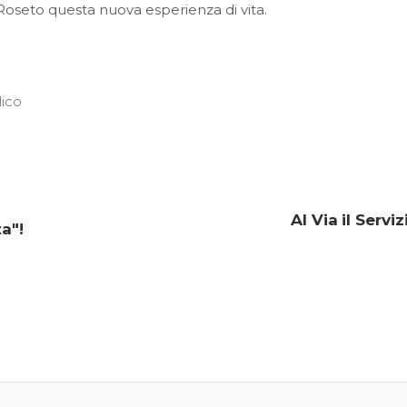
 Roseto questa nuova esperienza di vita.
ico
Al Via il Servi
a"!