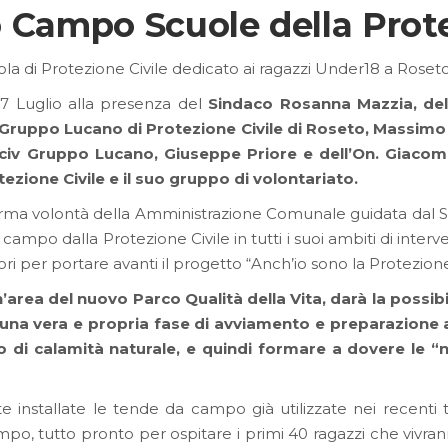
o Campo Scuole della Prote
la di Protezione Civile dedicato ai ragazzi Under18 a Roset
7 Luglio alla presenza del
Sindaco Rosanna Mazzia, dell
Gruppo Lucano di Protezione Civile di Roseto, Massimo 
civ Gruppo Lucano, Giuseppe Priore e dell’On. Giaco
ezione Civile e il suo gruppo di volontariato.
ferma volontà della Amministrazione Comunale guidata dal S
 campo dalla Protezione Civile in tutti i suoi ambiti di int
tori per portare avanti il progetto “Anch’io sono la Protezione
n’area del nuovo Parco Qualità della Vita, darà la possibi
in una vera e propria fase di avviamento e preparazione a
o di calamità naturale, e quindi formare a dovere le 
e installate le tende da campo già utilizzate nei recenti 
campo, tutto pronto per ospitare i primi 40 ragazzi che vivr