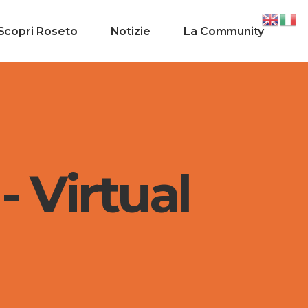
Scopri Roseto
Notizie
La Community
- Virtual