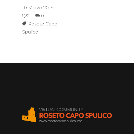
10 Marzo 2015
0
0
Roseto Capo
Spulico