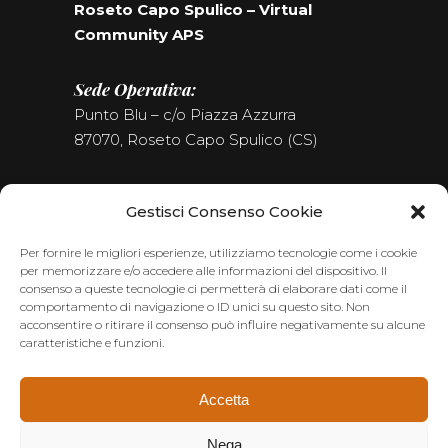
Roseto Capo Spulico – Virtual
Community APS
Sede Operativa:
Punto Blu – c/o Piazza Azzurra
87070, Roseto Capo Spulico (CS)
Tel. (+39) 0981.187.09.09
Gestisci Consenso Cookie
Seguici sui Social
Per fornire le migliori esperienze, utilizziamo tecnologie come i cookie
per memorizzare e/o accedere alle informazioni del dispositivo. Il
consenso a queste tecnologie ci permetterà di elaborare dati come il
comportamento di navigazione o ID unici su questo sito. Non
acconsentire o ritirare il consenso può influire negativamente su alcune
caratteristiche e funzioni.
Accetta
Nega