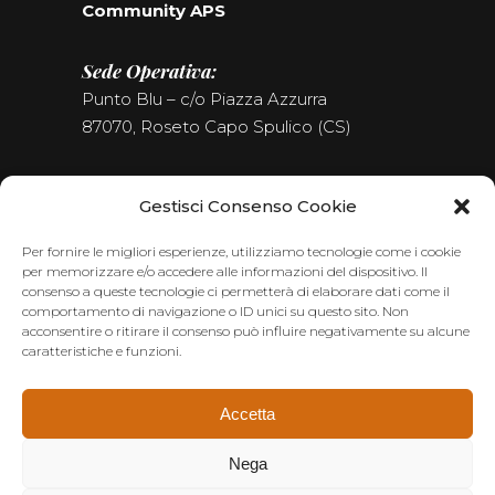
Community APS
Sede Operativa:
Punto Blu – c/o Piazza Azzurra
87070, Roseto Capo Spulico (CS)
Tel. (+39) 0981.187.09.09
Gestisci Consenso Cookie
Seguici sui Social
Per fornire le migliori esperienze, utilizziamo tecnologie come i cookie
per memorizzare e/o accedere alle informazioni del dispositivo. Il
consenso a queste tecnologie ci permetterà di elaborare dati come il
comportamento di navigazione o ID unici su questo sito. Non
acconsentire o ritirare il consenso può influire negativamente su alcune
caratteristiche e funzioni.
Accetta
Nega