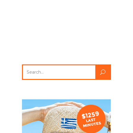
1-677-124-44227
184 Main Collins Street
Mon – Sat 8.00 – 18.00
Search
for: