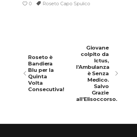
0
Roseto Capo Spulico
Giovane
colpito da
Roseto è
Ictus,
Bandiera
l'Ambulanza
Blu per la
è Senza
Quinta
Medico.
Volta
Salvo
Consecutiva!
Grazie
all'Elisoccorso.