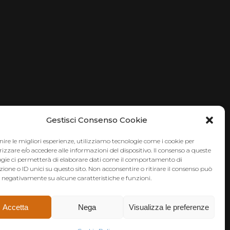
Gestisci Consenso Cookie
nire le migliori esperienze, utilizziamo tecnologie come i cookie per
zare e/o accedere alle informazioni del dispositivo. Il consenso a queste
ogie ci permetterà di elaborare dati come il comportamento di
ione o ID unici su questo sito. Non acconsentire o ritirare il consenso può
e negativamente su alcune caratteristiche e funzioni.
Accetta
Nega
Visualizza le preferenze