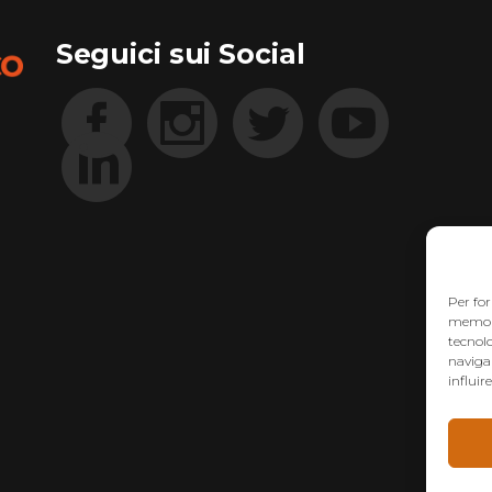
Seguici sui Social
Per for
memoriz
tecnol
navigaz
influir