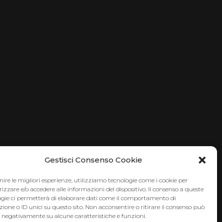
Gestisci Consenso Cookie
nire le migliori esperienze, utilizziamo tecnologie come i cookie per
zare e/o accedere alle informazioni del dispositivo. Il consenso a queste
ogie ci permetterà di elaborare dati come il comportamento di
ione o ID unici su questo sito. Non acconsentire o ritirare il consenso può
e negativamente su alcune caratteristiche e funzioni.