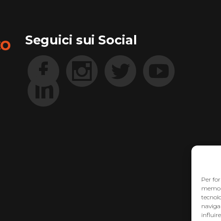
Seguici sui Social
Per for
memoriz
tecnol
navigaz
influir