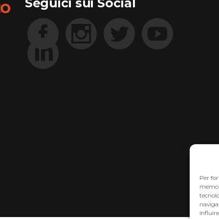
Seguici sui Social
Per for
memoriz
tecnol
navigaz
influir