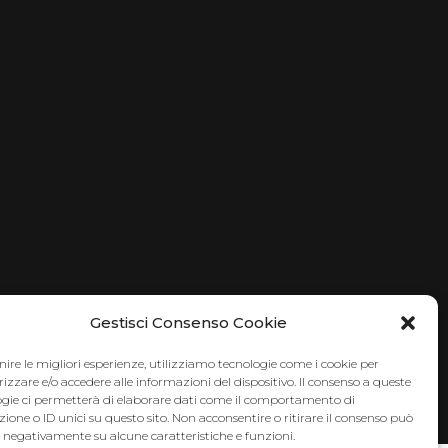
Gestisci Consenso Cookie
nire le migliori esperienze, utilizziamo tecnologie come i cookie per
zare e/o accedere alle informazioni del dispositivo. Il consenso a queste
ogie ci permetterà di elaborare dati come il comportamento di
ione o ID unici su questo sito. Non acconsentire o ritirare il consenso può
e negativamente su alcune caratteristiche e funzioni.