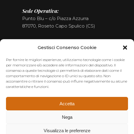
Sede Operativa:
Punto Blu – c/o Piazza Azzurra
87070, Roseto Capo Spulico (CS)
Tel. (+39) 0981.187.09.09
Gestisci Consenso Cookie
Seguici sui Social
Per fornire le migliori esperienze, utilizziamo tecnologie come i cookie
per memorizzare e/o accedere alle informazioni del dispositivo. Il
consenso a queste tecnologie ci permetterà di elaborare dati come il
comportamento di navigazione o ID unici su questo sito. Non
acconsentire o ritirare il consenso può influire negativamente su alcune
caratteristiche e funzioni.
Accetta
Nega
Visualizza le preferenze