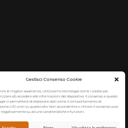
Gestisci Consenso Cookie
nire le migliori esperienze, utilizziamo tecnologie come i cookie per
zare e/o accedere alle informazioni del dispositivo. Il consenso a queste
ogie ci permetterà di elaborare dati come il comportamento di
ione o ID unici su questo sito. Non acconsentire o ritirare il consenso può
e negativamente su alcune caratteristiche e funzioni.
Accetta
Nega
Visualizza le preferenze