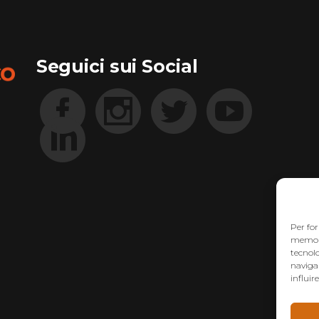
Seguici sui Social
Per for
memoriz
tecnol
navigaz
influir