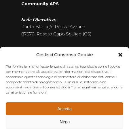
Community APS
Sede Operativa:
Punto Blu – c/o Piazza Azzurra
87070, Roseto Capo Spulico (CS)
Tel. (+39) 0981.187.09.09
Gestisci Consenso Cookie
Seguici sui Social
Per fornire le migliori esperienze, utilizziamo tecnologie come i cookie
per memorizzare e/o accedere alle informazioni del dispositivo. Il
consenso a queste tecnologie ci permetterà di elaborare dati come il
comportamento di navigazione o ID unici su questo sito. Non
acconsentire o ritirare il consenso può influire negativamente su alcune
caratteristiche e funzioni.
Accetta
Nega