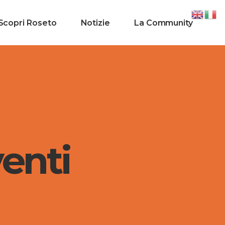
Scopri Roseto
Notizie
La Community
enti